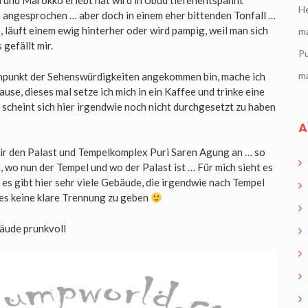
 und Marokko erlebt hat wird in Ubud tiefenentspannt
He
n angesprochen … aber doch in einem eher bittenden Tonfall …
, läuft einem ewig hinterher oder wird pampig, weil man sich
m
 gefällt mir.
P
m
npunkt der Sehenswürdigkeiten angekommen bin, mache ich
ause, dieses mal setze ich mich in ein Kaffee und trinke eine
scheint sich hier irgendwie noch nicht durchgesetzt zu haben
A
mir den Palast und Tempelkomplex Puri Saren Agung an … so
cht, wo nun der Tempel und wo der Palast ist … Für mich sieht es
es gibt hier sehr viele Gebäude, die irgendwie nach Tempel
es keine klare Trennung zu geben
bäude prunkvoll