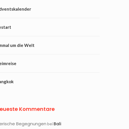
dventskalender
estart
inmal um die Welt
eimreise
angkok
eueste Kommentare
ierische Begegnungen
Bali
bei