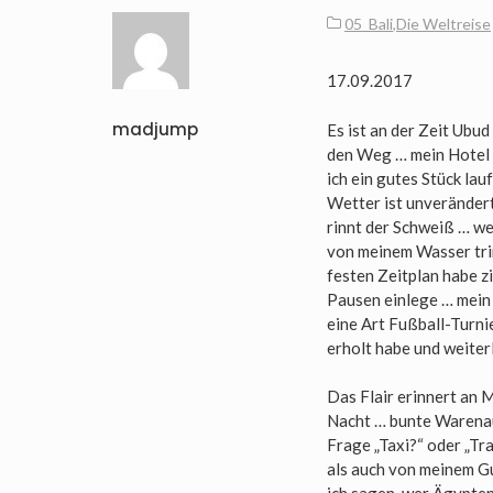
05_Bali
,
Die Weltreise
17.09.2017
madjump
Es ist an der Zeit Ubu
den Weg … mein Hotel l
ich ein gutes Stück lau
Wetter ist unverändert
rinnt der Schweiß … we
von meinem Wasser trin
festen Zeitplan habe z
Pausen einlege … mein 
eine Art Fußball-Turnie
erholt habe und weiter
Das Flair erinnert an
Nacht … bunte Warenau
Frage „Taxi?“ oder „T
als auch von meinem G